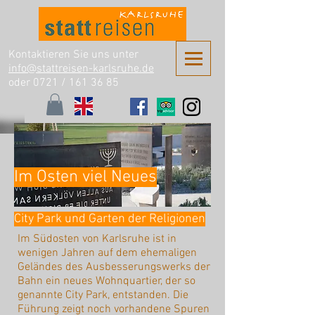
Kontaktieren Sie uns unter
info@stattreisen-karlsruhe.de
oder 0721 /
161 36 85
Im Osten viel Neues
City Park und Garten der Religionen
Im Südosten von Karlsruhe ist in
wenigen Jahren auf dem ehemaligen
Geländes des Ausbesserungswerks der
Bahn ein neues Wohnquartier, der so
genannte City Park, entstanden. Die
Führung zeigt noch vorhandene Spuren