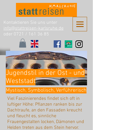
Kontaktieren Sie uns unter
info@stattreisen-karlsruhe.de
oder 0721 /
161 36 85
Jugendstil in der Ost - und
Weststadt
Mystisch, Symbolisch, Verführerisch
Viel Faszinierendes findet sich oft in
luftiger Höhe: Pflanzen ranken bis zur
Dachtraufe, an den Fassaden kreucht
und fleucht es, sinnliche
Frauengestalten locken, Dämonen und
Helden treten aus dem Stein hervor.